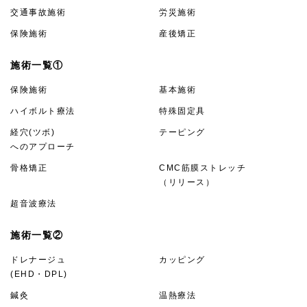
交通事故施術
労災施術
保険施術
産後矯正
施術一覧①
保険施術
基本施術
ハイボルト療法
特殊固定具
経穴(ツボ)
テーピング
へのアプローチ
骨格矯正
CMC筋膜ストレッチ
（リリース）
超音波療法
施術一覧②
ドレナージュ
カッピング
(EHD・DPL)
鍼灸
温熱療法