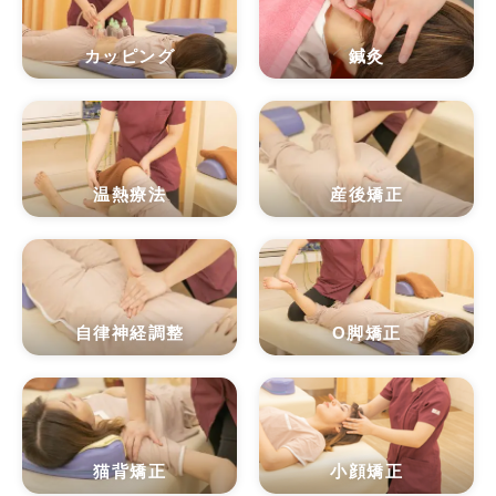
カッピング
鍼灸
温熱療法
産後矯正
自律神経調整
O脚矯正
猫背矯正
小顔矯正