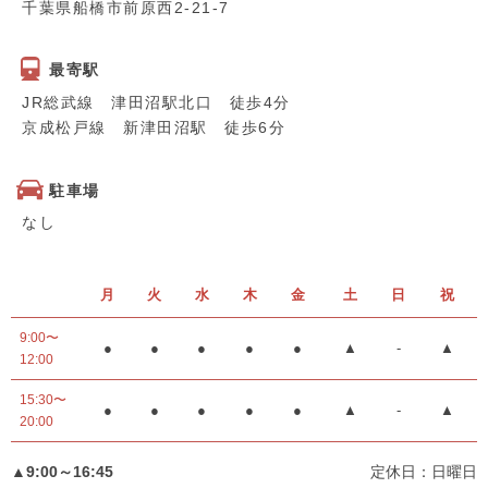
千葉県船橋市前原西2-21-7
最寄駅
JR総武線 津田沼駅北口 徒歩4分
京成松戸線 新津田沼駅 徒歩6分
駐車場
なし
月
火
水
木
金
土
日
祝
9:00〜
●
●
●
●
●
▲
-
▲
12:00
15:30〜
●
●
●
●
●
▲
-
▲
20:00
▲9:00～16:45
定休日：日曜日