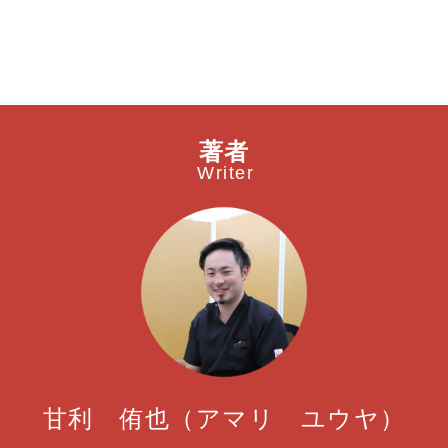
著者
Writer
甘利 侑也（アマリ ユウヤ）