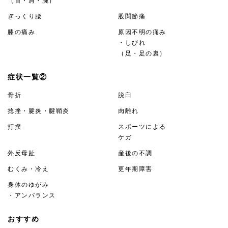
（首・肩・腕）
ぎっくり腰
股関節痛
膝の痛み
原因不明の痛み
・しびれ
（足・足の裏）
症状一覧②
骨折
脱臼
捻挫・腱炎・腱鞘炎
肉離れ
打撲
スポーツによる
ケガ
外反母趾
産後の不調
むくみ・冷え
更年期障害
身体のゆがみ
・アンバランス
おすすめ