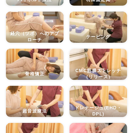
経穴（ツボ）へのアプ
テーピング
ローチ
CMC筋膜ストレッチ
骨格矯正
（リリース）
ドレナージュ(EHD・
超音波療法
DPL)