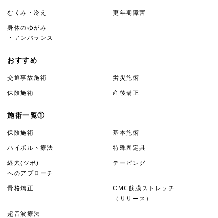
むくみ・冷え
更年期障害
身体のゆがみ
・アンバランス
おすすめ
交通事故施術
労災施術
保険施術
産後矯正
施術一覧①
保険施術
基本施術
ハイボルト療法
特殊固定具
経穴(ツボ)
テーピング
へのアプローチ
骨格矯正
CMC筋膜ストレッチ
（リリース）
超音波療法