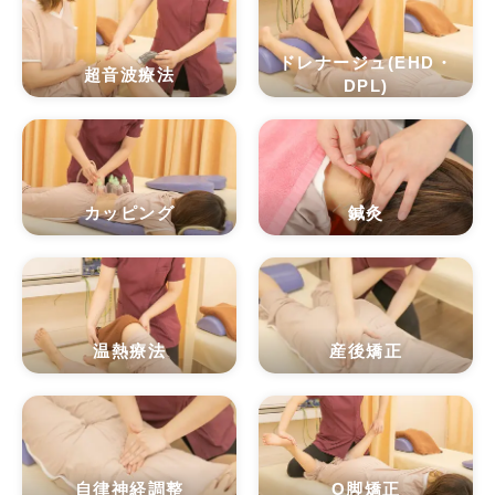
ドレナージュ(EHD・
超音波療法
DPL)
カッピング
鍼灸
温熱療法
産後矯正
自律神経調整
O脚矯正