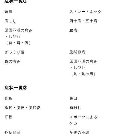
症状一覧①
頭痛
ストレートネック
肩こり
四十肩・五十肩
原因不明の痛み
腰痛
・しびれ
（首・肩・腕）
ぎっくり腰
股関節痛
膝の痛み
原因不明の痛み
・しびれ
（足・足の裏）
症状一覧②
骨折
脱臼
捻挫・腱炎・腱鞘炎
肉離れ
打撲
スポーツによる
ケガ
外反母趾
産後の不調