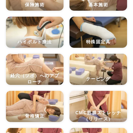
保険施術
基本施術
ハイボルト療法
特殊固定具
経穴（ツボ）へのアプ
テーピング
ローチ
CMC筋膜ストレッチ
骨格矯正
（リリース）