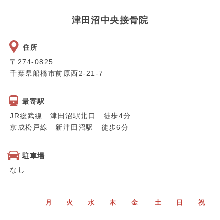
津田沼中央接骨院
住所
〒274-0825
千葉県船橋市前原西2-21-7
最寄駅
JR総武線 津田沼駅北口 徒歩4分
京成松戸線 新津田沼駅 徒歩6分
駐車場
なし
月
火
水
木
金
土
日
祝