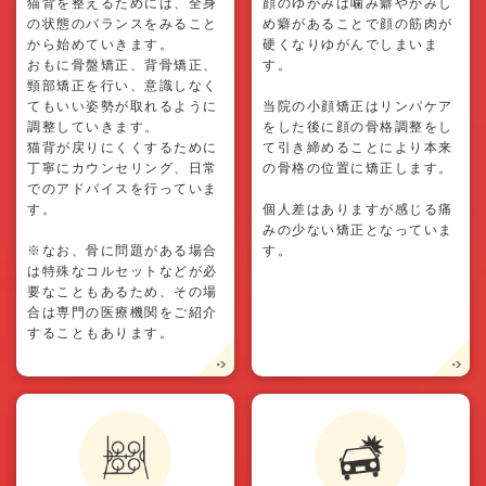
猫背を整えるためには、全身
顔のゆがみは噛み癖やかみし
の状態のバランスをみること
め癖があることで顔の筋肉が
から始めていきます。
硬くなりゆがんでしまいま
おもに骨盤矯正、背骨矯正、
す。
頸部矯正を行い、意識しなく
てもいい姿勢が取れるように
当院の小顔矯正はリンパケア
調整していきます。
をした後に顔の骨格調整をし
猫背が戻りにくくするために
て引き締めることにより本来
丁寧にカウンセリング、日常
の骨格の位置に矯正します。
でのアドバイスを行っていま
す。
個人差はありますが感じる痛
みの少ない矯正となっていま
※なお、骨に問題がある場合
す。
は特殊なコルセットなどが必
要なこともあるため、その場
合は専門の医療機関をご紹介
することもあります。