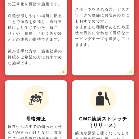
の正常化を目指す施術です。
スポーツをされる方、デスク
ワークで腰痛にお悩みの方に
血流が滞りやすい場所に貼る
もおすすめです。
ことで血流を促進し、血行不
さまざまな種類があるため症
良により生じていた「肩こ
状や目的に合わせて適切なテ
り」や「腰痛」「むくみや冷
ーピングテープを選択してい
え」の改善が期待できます。
きます。
鍼が苦手な方や、施術効果の
持続をご希望の方におすすめ
な施術です。
骨格矯正
CMC筋膜ストレッチ
（リリース）
日常生活の中での偏ったくせ
などがきっかけとなり、背骨
筋肉が緊張し硬くなってしま
にズレや骨盤にゆがみが生じ