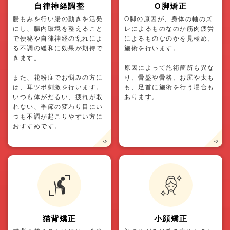
自律神経調整
O脚矯正
腸もみを行い腸の動きを活発
O脚の原因が、身体の軸のズ
にし、腸内環境を整えること
レによるものなのか筋肉疲労
で便秘や自律神経の乱れによ
によるものなのかを見極め、
る不調の緩和に効果が期待で
施術を行います。
きます。
原因によって施術箇所も異な
また、花粉症でお悩みの方に
り、骨盤や骨格、お尻や太も
は、耳ツボ刺激を行います。
も、足首に施術を行う場合も
いつも体がだるい、疲れが取
あります。
れない、季節の変わり目にい
つも不調が起こりやすい方に
おすすめです。
猫背矯正
小顔矯正