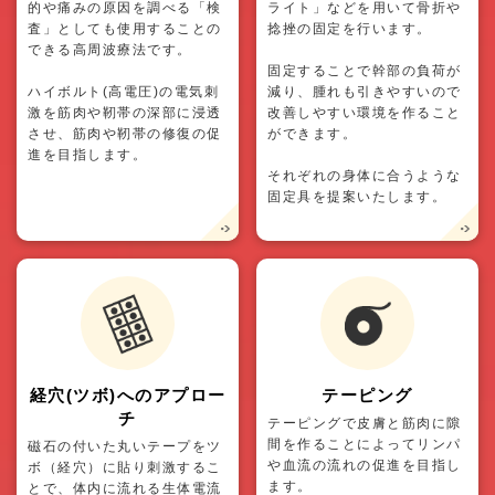
的や痛みの原因を調べる「検
ライト」などを用いて骨折や
査」としても使用することの
捻挫の固定を行います。
できる高周波療法です。
固定することで幹部の負荷が
ハイボルト(高電圧)の電気刺
減り、腫れも引きやすいので
激を筋肉や靭帯の深部に浸透
改善しやすい環境を作ること
させ、筋肉や靭帯の修復の促
ができます。
進を目指します。
それぞれの身体に合うような
固定具を提案いたします。
経穴(ツボ)へのアプロー
テーピング
チ
テーピングで皮膚と筋肉に隙
間を作ることによってリンパ
磁石の付いた丸いテープをツ
や血流の流れの促進を目指し
ボ（経穴）に貼り刺激するこ
ます。
とで、体内に流れる生体電流