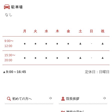
駐車場
なし
月
火
水
木
金
土
日
祝
9:00〜
●
●
●
●
●
▲
-
▲
12:00
15:30〜
●
●
●
●
●
▲
-
▲
20:00
▲9:00～16:45
定休日：日曜日
初めての方へ
院長挨拶
施術の流れ/