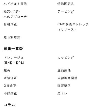
ハイボルト療法
特殊固定具
経穴(ツボ)
テーピング
へのアプローチ
骨格矯正
CMC筋膜ストレッチ
（リリース）
超音波療法
施術一覧②
ドレナージュ
カッピング
(EHD・DPL)
鍼灸
温熱療法
産後矯正
自律神経調整
O脚矯正
猫背矯正
小顔矯正
楽トレ
コラム