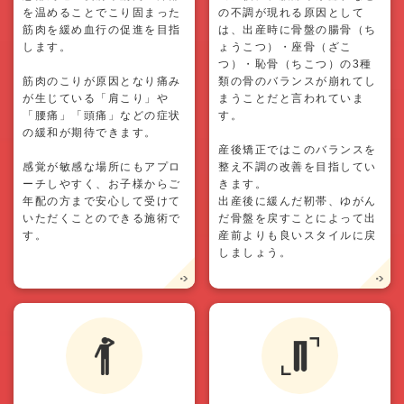
を温めることでこり固まった
の不調が現れる原因として
筋肉を緩め血行の促進を目指
は、出産時に骨盤の腸骨（ち
します。
ょうこつ）・座骨（ざこ
つ）・恥骨（ちこつ）の3種
筋肉のこりが原因となり痛み
類の骨のバランスが崩れてし
が生じている「肩こり」や
まうことだと言われていま
「腰痛」「頭痛」などの症状
す。
の緩和が期待できます。
産後矯正ではこのバランスを
感覚が敏感な場所にもアプロ
整え不調の改善を目指してい
ーチしやすく、お子様からご
きます。
年配の方まで安心して受けて
出産後に緩んだ靭帯、ゆがん
いただくことのできる施術で
だ骨盤を戻すことによって出
す。
産前よりも良いスタイルに戻
しましょう。