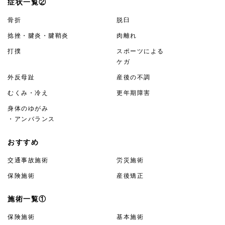
症状一覧②
骨折
脱臼
捻挫・腱炎・腱鞘炎
肉離れ
打撲
スポーツによる
ケガ
外反母趾
産後の不調
むくみ・冷え
更年期障害
身体のゆがみ
・アンバランス
おすすめ
交通事故施術
労災施術
保険施術
産後矯正
施術一覧①
保険施術
基本施術