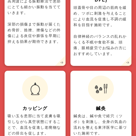
高周波による振動療法で患部
にとても細かい振動を当てて
頭蓋骨や目の周辺の筋肉を緩
いきます。
め、ツボに刺激を与えること
により血流を促進し不調の緩
深部の損傷まで振動が届くた
和を目指す施術です。
め骨折、捻挫、挫傷などの外
傷による炎症や膨張を早期に
自律神経のバランスの乱れか
抑える効果が期待できます。
らくる不眠や食欲不振、頭
痛、眼精疲労でお悩みの方に
おすすめしています。
カッピング
鍼灸
吸い玉を患部に当て皮膚を吸
鍼灸は、鍼や灸で経穴（ツ
引しながら真空状態にするこ
ボ）を刺激し、全身の気血の
とで、血流を促進し老廃物な
流れを整える東洋医学に基づ
どの排出を促します。
いた施術です。