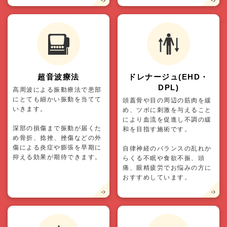
超音波療法
ドレナージュ(EHD・
DPL)
高周波による振動療法で患部
にとても細かい振動を当てて
頭蓋骨や目の周辺の筋肉を緩
いきます。
め、ツボに刺激を与えること
により血流を促進し不調の緩
深部の損傷まで振動が届くた
和を目指す施術です。
め骨折、捻挫、挫傷などの外
傷による炎症や膨張を早期に
自律神経のバランスの乱れか
抑える効果が期待できます。
らくる不眠や食欲不振、頭
痛、眼精疲労でお悩みの方に
おすすめしています。