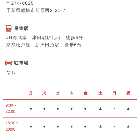
〒274-0825
千葉県船橋市前原西2-21-7
最寄駅
JR総武線 津田沼駅北口 徒歩4分
京成松戸線 新津田沼駅 徒歩6分
駐車場
なし
月
火
水
木
金
土
日
祝
9:00〜
●
●
●
●
●
▲
-
▲
12:00
15:30〜
●
●
●
●
●
▲
-
▲
20:00