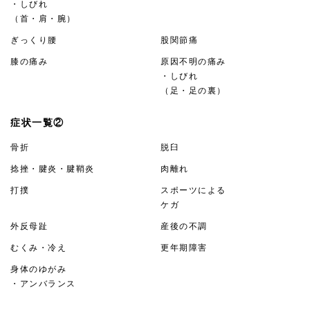
・しびれ
（首・肩・腕）
ぎっくり腰
股関節痛
膝の痛み
原因不明の痛み
・しびれ
（足・足の裏）
症状一覧②
骨折
脱臼
捻挫・腱炎・腱鞘炎
肉離れ
打撲
スポーツによる
ケガ
外反母趾
産後の不調
むくみ・冷え
更年期障害
身体のゆがみ
・アンバランス