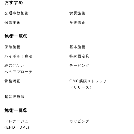
おすすめ
交通事故施術
労災施術
保険施術
産後矯正
施術一覧①
保険施術
基本施術
ハイボルト療法
特殊固定具
経穴(ツボ)
テーピング
へのアプローチ
骨格矯正
CMC筋膜ストレッチ
（リリース）
超音波療法
施術一覧②
ドレナージュ
カッピング
(EHD・DPL)