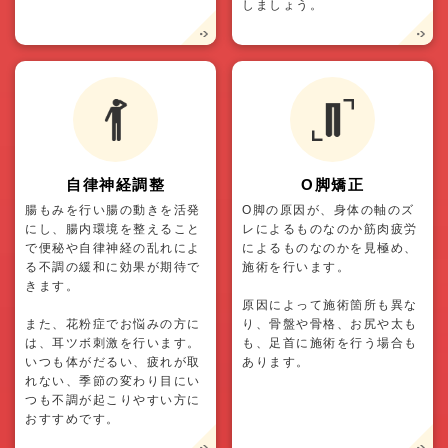
しましょう。
自律神経調整
O脚矯正
腸もみを行い腸の動きを活発
O脚の原因が、身体の軸のズ
にし、腸内環境を整えること
レによるものなのか筋肉疲労
で便秘や自律神経の乱れによ
によるものなのかを見極め、
る不調の緩和に効果が期待で
施術を行います。
きます。
原因によって施術箇所も異な
また、花粉症でお悩みの方に
り、骨盤や骨格、お尻や太も
は、耳ツボ刺激を行います。
も、足首に施術を行う場合も
いつも体がだるい、疲れが取
あります。
れない、季節の変わり目にい
つも不調が起こりやすい方に
おすすめです。