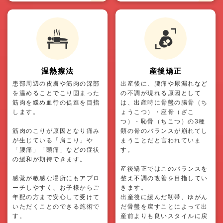
温熱療法
産後矯正
患部周辺の皮膚や筋肉の深部
出産後に、腰痛や尿漏れなど
を温めることでこり固まった
の不調が現れる原因として
筋肉を緩め血行の促進を目指
は、出産時に骨盤の腸骨（ち
します。
ょうこつ）・座骨（ざこ
つ）・恥骨（ちこつ）の3種
筋肉のこりが原因となり痛み
類の骨のバランスが崩れてし
が生じている「肩こり」や
まうことだと言われていま
「腰痛」「頭痛」などの症状
す。
の緩和が期待できます。
産後矯正ではこのバランスを
感覚が敏感な場所にもアプロ
整え不調の改善を目指してい
ーチしやすく、お子様からご
きます。
年配の方まで安心して受けて
出産後に緩んだ靭帯、ゆがん
いただくことのできる施術で
だ骨盤を戻すことによって出
す。
産前よりも良いスタイルに戻