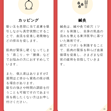
カッピング
鍼灸
吸い玉を患部に当て皮膚を吸
鍼灸は、鍼や灸で経穴（ツ
引しながら真空状態にするこ
ボ）を刺激し、全身の気血の
とで、血流を促進し老廃物な
流れを整える東洋医学に基づ
どの排出を促します。
いた施術です。
経穴（ツボ）を刺激すること
筋肉が緊張し硬くなってしま
で、筋肉の緊張を和らげ血液
う「肩こり」や「腰痛」など
循環を促進し、さまざまな症
でお悩みの方におすすめして
状の緩和を目指していきま
います。
す。
また、個人差はありますが2
週間ほど赤から紫色の痕が残
る場合があります。
吸引の強さや時間の調節を行
うことも可能ですのであまり
痕を残したくない方はお申し
付けください。