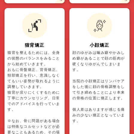
猫背矯正
小顔矯正
猫背を整えるためには、全身
顔のゆがみは噛み癖やかみし
の状態のバランスをみること
め癖があることで顔の筋肉が
から始めていきます。
硬くなりゆがんでしまいま
おもに骨盤矯正、背骨矯正、
す。
頸部矯正を行い、意識しなく
てもいい姿勢が取れるように
当院の小顔矯正はリンパケア
調整していきます。
をした後に顔の骨格調整をし
猫背が戻りにくくするために
て引き締めることにより本来
丁寧にカウンセリング、日常
の骨格の位置に矯正します。
でのアドバイスを行っていま
す。
個人差はありますが感じる痛
みの少ない矯正となっていま
※なお、骨に問題がある場合
す。
は特殊なコルセットなどが必
要なこともあるため、その場