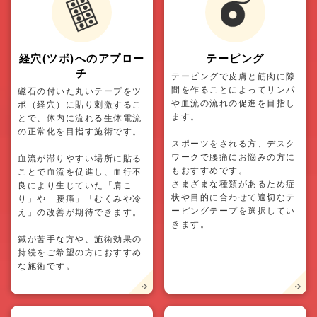
経穴(ツボ)へのアプロー
テーピング
チ
テーピングで皮膚と筋肉に隙
間を作ることによってリンパ
磁石の付いた丸いテープをツ
や血流の流れの促進を目指し
ボ（経穴）に貼り刺激するこ
ます。
とで、体内に流れる生体電流
の正常化を目指す施術です。
スポーツをされる方、デスク
ワークで腰痛にお悩みの方に
血流が滞りやすい場所に貼る
もおすすめです。
ことで血流を促進し、血行不
さまざまな種類があるため症
良により生じていた「肩こ
状や目的に合わせて適切なテ
り」や「腰痛」「むくみや冷
ーピングテープを選択してい
え」の改善が期待できます。
きます。
鍼が苦手な方や、施術効果の
持続をご希望の方におすすめ
な施術です。