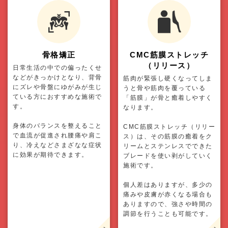
骨格矯正
CMC筋膜ストレッチ
（リリース）
日常生活の中での偏ったくせ
などがきっかけとなり、背骨
筋肉が緊張し硬くなってしま
にズレや骨盤にゆがみが生じ
うと骨や筋肉を覆っている
ている方におすすめな施術で
「筋膜」が骨と癒着しやすく
す。
なります。
身体のバランスを整えること
CMC筋膜ストレッチ（リリー
で血流が促進され腰痛や肩こ
ス）は、その筋膜の癒着をク
り、冷えなどさまざなな症状
リームとステンレスでできた
に効果が期待できます。
ブレードを使い剥がしていく
施術です。
個人差はありますが、多少の
痛みや皮膚が赤くなる場合も
ありますので、強さや時間の
調節を行うことも可能です。