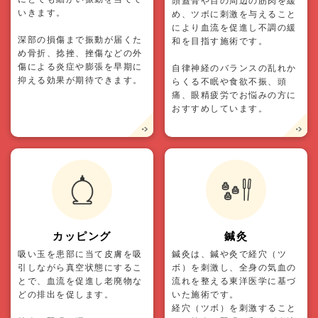
頭蓋骨や目の周辺の筋肉を緩
いきます。
め、ツボに刺激を与えること
により血流を促進し不調の緩
深部の損傷まで振動が届くた
和を目指す施術です。
め骨折、捻挫、挫傷などの外
傷による炎症や膨張を早期に
自律神経のバランスの乱れか
抑える効果が期待できます。
らくる不眠や食欲不振、頭
痛、眼精疲労でお悩みの方に
おすすめしています。
カッピング
鍼灸
吸い玉を患部に当て皮膚を吸
鍼灸は、鍼や灸で経穴（ツ
引しながら真空状態にするこ
ボ）を刺激し、全身の気血の
とで、血流を促進し老廃物な
流れを整える東洋医学に基づ
どの排出を促します。
いた施術です。
経穴（ツボ）を刺激すること