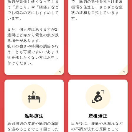
筋肉が緊張し硬くなってしま
で、筋肉の緊張を和らげ血液
う「肩こり」や「腰痛」など
循環を促進し、さまざまな症
でお悩みの方におすすめして
状の緩和を目指していきま
います。
す。
また、個人差はありますが2
週間ほど赤から紫色の痕が残
る場合があります。
吸引の強さや時間の調節を行
うことも可能ですのであまり
痕を残したくない方はお申し
付けください。
温熱療法
産後矯正
患部周辺の皮膚や筋肉の深部
出産後に、腰痛や尿漏れなど
を温めることでこり固まった
の不調が現れる原因として