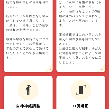
筋肉を緩め血行の促進を目指
は、出産時に骨盤の腸骨（ち
します。
ょうこつ）・座骨（ざこ
つ）・恥骨（ちこつ）の3種
筋肉のこりが原因となり痛み
類の骨のバランスが崩れてし
が生じている「肩こり」や
まうことだと言われていま
「腰痛」「頭痛」などの症状
す。
の緩和が期待できます。
産後矯正ではこのバランスを
感覚が敏感な場所にもアプロ
整え不調の改善を目指してい
ーチしやすく、お子様からご
きます。
年配の方まで安心して受けて
出産後に緩んだ靭帯、ゆがん
いただくことのできる施術で
だ骨盤を戻すことによって出
す。
産前よりも良いスタイルに戻
しましょう。
自律神経調整
O脚矯正