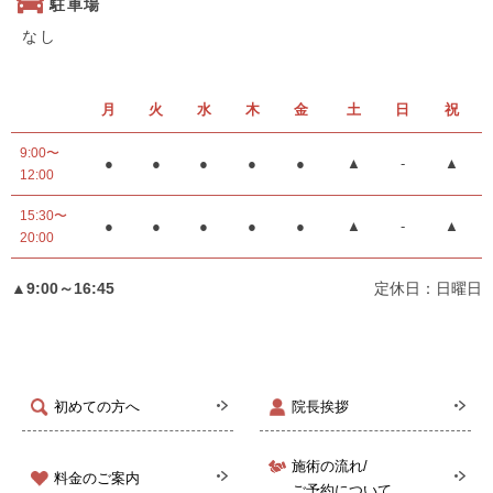
駐車場
なし
月
火
水
木
金
土
日
祝
9:00〜
●
●
●
●
●
▲
-
▲
12:00
15:30〜
●
●
●
●
●
▲
-
▲
20:00
▲9:00～16:45
定休日：日曜日
初めての方へ
院長挨拶
施術の流れ/
料金のご案内
ご予約について