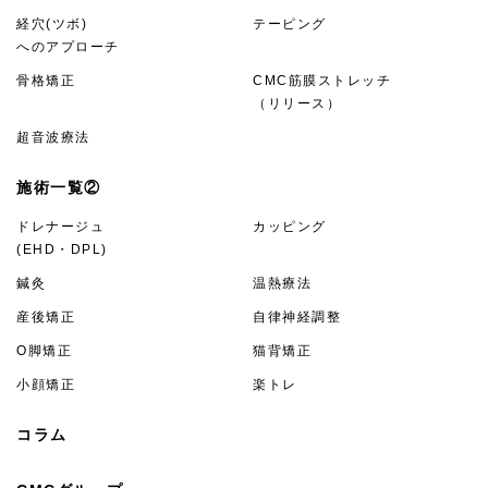
経穴(ツボ)
テーピング
へのアプローチ
骨格矯正
CMC筋膜ストレッチ
（リリース）
超音波療法
施術一覧②
ドレナージュ
カッピング
(EHD・DPL)
鍼灸
温熱療法
産後矯正
自律神経調整
O脚矯正
猫背矯正
小顔矯正
楽トレ
コラム