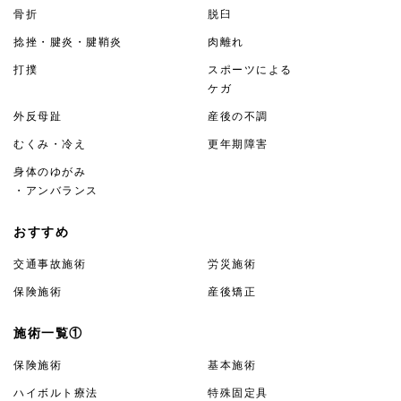
骨折
脱臼
捻挫・腱炎・腱鞘炎
肉離れ
打撲
スポーツによる
ケガ
外反母趾
産後の不調
むくみ・冷え
更年期障害
身体のゆがみ
・アンバランス
おすすめ
交通事故施術
労災施術
保険施術
産後矯正
施術一覧①
保険施術
基本施術
ハイボルト療法
特殊固定具