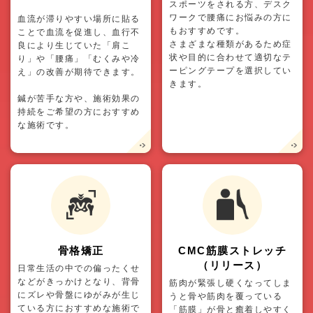
スポーツをされる方、デスク
ワークで腰痛にお悩みの方に
血流が滞りやすい場所に貼る
もおすすめです。
ことで血流を促進し、血行不
さまざまな種類があるため症
良により生じていた「肩こ
状や目的に合わせて適切なテ
り」や「腰痛」「むくみや冷
ーピングテープを選択してい
え」の改善が期待できます。
きます。
鍼が苦手な方や、施術効果の
持続をご希望の方におすすめ
な施術です。
骨格矯正
CMC筋膜ストレッチ
（リリース）
日常生活の中での偏ったくせ
などがきっかけとなり、背骨
筋肉が緊張し硬くなってしま
にズレや骨盤にゆがみが生じ
うと骨や筋肉を覆っている
ている方におすすめな施術で
「筋膜」が骨と癒着しやすく