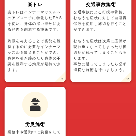
楽トレ
交通事故施術
楽トレはインナーマッスルへ
交通事故による打撲や骨折、
のアプローチに特化したEMS
むちうち症状に対して自賠責
を使い、身体の深い部分にあ
保険を使用し施術を行うこと
る筋肉を刺激する施術です。
ができます。
刺激を与えることで姿勢を維
むちうち症状は次第に症状が
持するのに必要なインナーマ
現れ重くなってしまったり後
ッスルを鍛えることができ、
遺症が残ってしまうこともあ
身体を引き締めたり身体の不
ります。
調を緩和する効果が期待でき
事故に遭ってしまったら必ず
ます。
適切な施術を行いましょう。
労災施術
業務中や通勤中に負傷をして