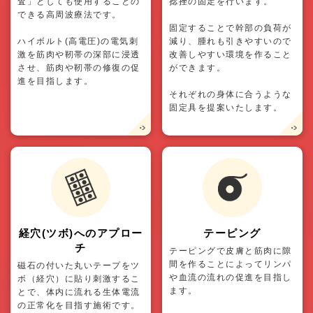
査」としても使用することの
捻挫の固定を行います。
できる高周波療法です。
固定することで幹部の負荷が
ハイボルト(高電圧)の電気刺
減り、腫れも引きやすいので
激を筋肉や靭帯の深部に浸透
改善しやすい環境を作ること
させ、筋肉や靭帯の修復の促
ができます。
進を目指します。
それぞれの身体に合うような
固定具を提案いたします。
経穴(ツボ)へのアプロー
テーピング
チ
テーピングで皮膚と筋肉に隙
間を作ることによってリンパ
磁石の付いた丸いテープをツ
や血流の流れの促進を目指し
ボ（経穴）に貼り刺激するこ
ます。
とで、体内に流れる生体電流
の正常化を目指す施術です。