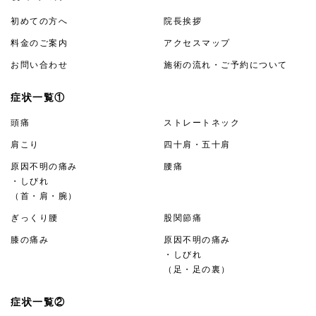
初めての方へ
院長挨拶
料金のご案内
アクセスマップ
お問い合わせ
施術の流れ・ご予約について
症状一覧①
頭痛
ストレートネック
肩こり
四十肩・五十肩
原因不明の痛み
腰痛
・しびれ
（首・肩・腕）
ぎっくり腰
股関節痛
膝の痛み
原因不明の痛み
・しびれ
（足・足の裏）
症状一覧②