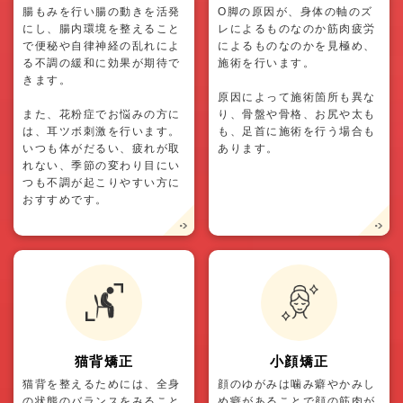
腸もみを行い腸の動きを活発
O脚の原因が、身体の軸のズ
にし、腸内環境を整えること
レによるものなのか筋肉疲労
で便秘や自律神経の乱れによ
によるものなのかを見極め、
る不調の緩和に効果が期待で
施術を行います。
きます。
原因によって施術箇所も異な
また、花粉症でお悩みの方に
り、骨盤や骨格、お尻や太も
は、耳ツボ刺激を行います。
も、足首に施術を行う場合も
いつも体がだるい、疲れが取
あります。
れない、季節の変わり目にい
つも不調が起こりやすい方に
おすすめです。
猫背矯正
小顔矯正
猫背を整えるためには、全身
顔のゆがみは噛み癖やかみし
の状態のバランスをみること
め癖があることで顔の筋肉が